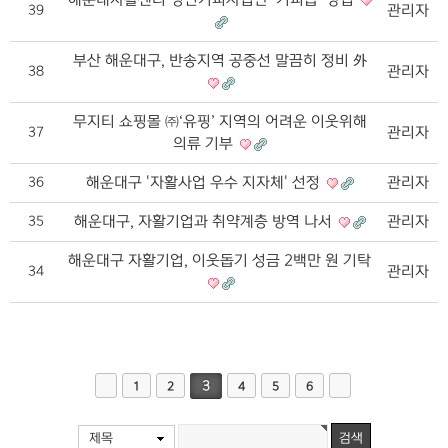
관리자
39
부산 해운대구, 반송지역 공중선 말끔히 정비 外
관리자
38
무지티 쇼핑몰 ㈜‘유핑’ 지역의 어려운 이웃위해
관리자
37
의류 기부
해운대구 '자활사업 우수 지자체' 선정
관리자
36
해운대구, 자활기업과 취약계층 방역 나서
관리자
35
해운대구 자활기업, 이웃돕기 성금 2백만 원 기탁
관리자
34
3
1
2
4
5
6
제목