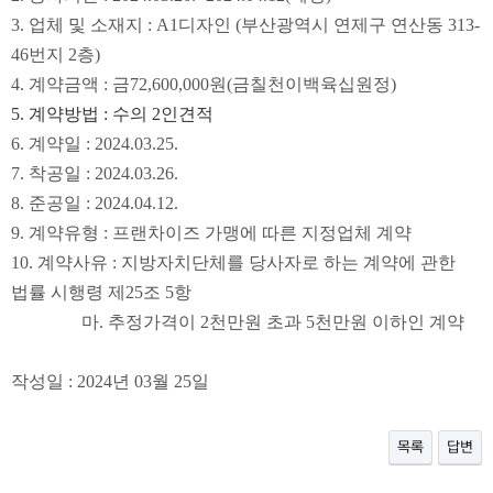
3.
업체 및 소재지 :
A1디자인 (부산광역시 연제구 연산동 313-
46번지 2층)
4.
계약금액 :
금72,600,000
원
(금칠천이백육십원정
)
5.
계약방법
:
수의
2
인견적
6.
계약일
: 2024.03.25.
7.
착공일
: 2024.03.26.
8.
준공일
: 2024.04.12.
9.
계약유형
: 프랜차이즈 가맹에 따른 지정업체 계약
10.
계약사유
:
지방자치단체를 당사자로 하는 계약에 관한
법률 시행령 제
25
조
5
항
마
.
추정가격이
2
천만원 초과
5
천만원 이하인 계약
작성일
: 2024
년
03
월 25
일
목록
답변