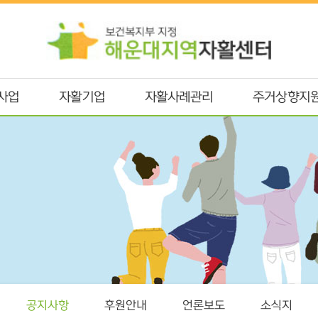
사업
자활기업
자활사례관리
주거상향지
공지사항
후원안내
언론보도
소식지