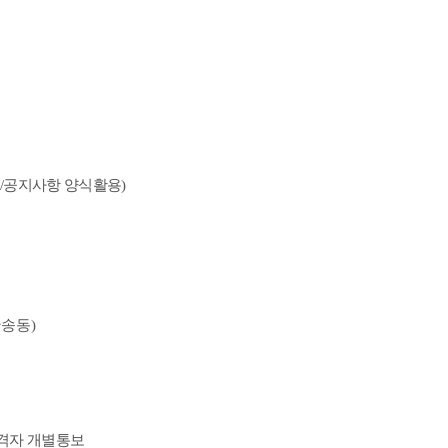
티
/
공지사항 양식활용
)
반송동
)
합격자 개별통보