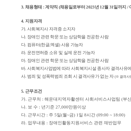
3.
채용형태
:
계약직
(
채용일로부터
2023
년
12
월
31
일까지
/
4.
지원자격
가
.
사회복지사 자격증 소지자
나
.
장애인 관련 학문 또는 상담학을 전공한 사람
다
.
컴퓨터
(
한글
,
엑셀
)
사용 가능자
라
.
운전면허증 소유 및 실제 운전 가능자
마
.
장애인 관련 학문 또는 상담학을 전공한 사람
바
.
사회복지사업법에 따라 사회복지시설 종사자 결격사유에
사
.
범죄 및 성폭력범죄 조회 시 결격사유가 없는 자
(
※
결격사유
5.
근무조건
가
.
근무처
:
해운대지역자활센터 사회서비스사업팀
(
부산
나
.
보 수
:
년기준
27,000
만원이상
다
.
근무시간
:
주
5
일
(
월
~
금
) 1
일
8
시간
(09:00 ~ 18:00)
라
.
업무내용
:
장애인활동지원서비스 관련 재반업무