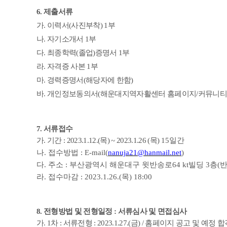
6.
제출서류
가
.
이력서
(
사진부착
) 1
부
나
.
자기소개서
1
부
다
.
최종학력
(
졸업
)
증명서
1
부
라
.
자격증 사본
1
부
마
.
경력증명서
(
해당자에 한함
)
바
.
개인정보동의서
(
해운대지역자활센터 홈페이지
/
커뮤니
7.
서류접수
가
.
기간
: 2023.1.12.(
목
) ~ 2023.1.26 (
목
)
15
일간
나
.
접수방법
: E-mail(
nanuja21@hanmail.net
)
다
.
주소
:
부산광역시 해운대구 윗반송로
64 kt
빌딩
3
층
(
라
.
접수마감
: 2023.1.26.(
목
) 18:00
8.
전형방법 및 전형일정
:
서류심사 및 면접심사
가
. 1
차
:
서류전형
: 2023.1.27.(
금
) /
홈페이지 공고 및 예정 