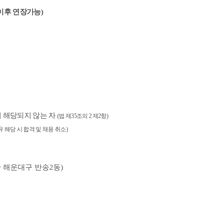
이후 연장가능
)
 해당되지 않는 자
(
법 제
35
조의
2
제
2
항
)
 해당 시 합격 및 채용 취소
)
 해운대구 반송
2
동
)