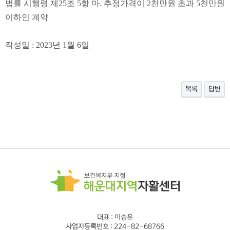
법률 시행령 제
25
조
5
항 마
.
추정가격이
2
천만원 초과
5
천만원
이하인 계약
작성일
: 2023
년 1
월 6
일
목록
답변
대표 : 이승훈
사업자등록번호 : 224-82-68766