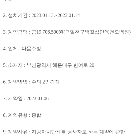
2. 설치
기간
: 2023.01.13.~2023.01.14
3.
계약금액
:
금19,706,500
원
(금일천구백칠십만육천오백
원
)
4.
업체
: 다믐주방
5.
소재지
: 부산광역시 해운대구 반여로 20
6.
계약방법
:
수의
2
인견적
7.
계약일
: 2023.01.06
8.
계약유형
:
종합
9.
계약사유
:
지방자치단체를 당사자로 하는 계약에 관한