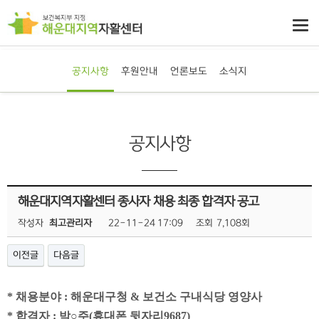
공지사항
후원안내
언론보도
소식지
공지사항
해운대지역자활센터 종사자 채용 최종 합격자 공고
작성자
최고관리자
22-11-24 17:09
조회
7,108회
이전글
다음글
*
채용분야
:
해운대구청
&
보건소 구내식당 영양사
*
합격자
:
박
○
주
(
휴대폰 뒷자리
9687)