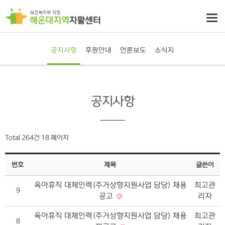
공지사항
후원안내
언론보도
소식지
공지사항
Total 264건
18 페이지
번호
제목
글쓴이
육아휴직 대체인력(주거상향지원사업 담당) 채용
최고관
9
공고
리자
육아휴직 대체인력(주거상향지원사업 담당) 채용
최고관
8