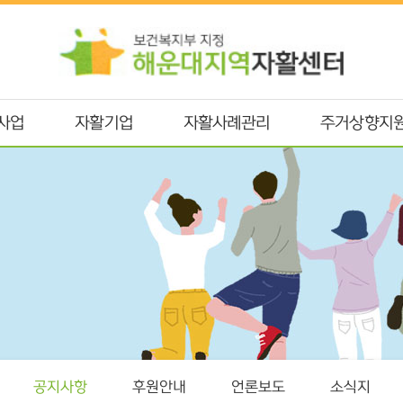
사업
자활기업
자활사례관리
주거상향지
공지사항
후원안내
언론보도
소식지