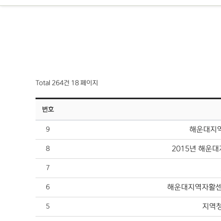
Total 264건
18 페이지
번호
해운대지역
9
2015년 해운
8
7
해운대지역자활센
6
지역청
5