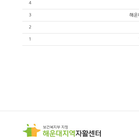
4
해운
3
2
1